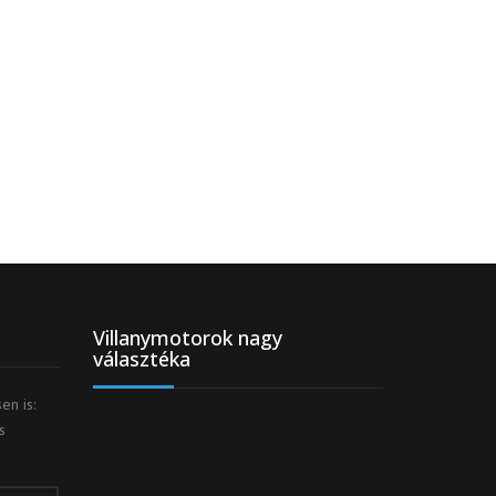
Villanymotorok nagy
választéka
en is:
s