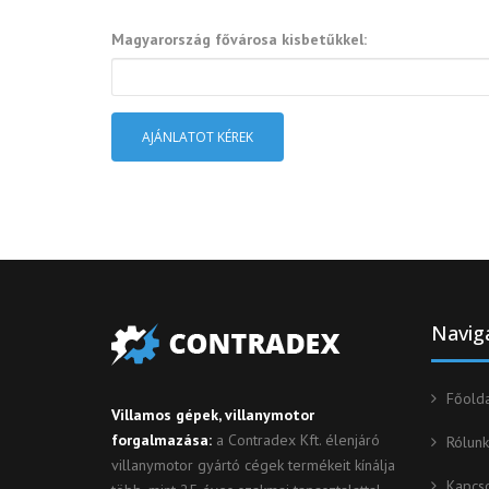
Magyarország fővárosa kisbetűkkel:
AJÁNLATOT KÉREK
Navig
Főolda
Villamos gépek, villanymotor
forgalmazása:
a Contradex Kft. élenjáró
Rólunk
villanymotor gyártó cégek termékeit kínálja
Kapcso