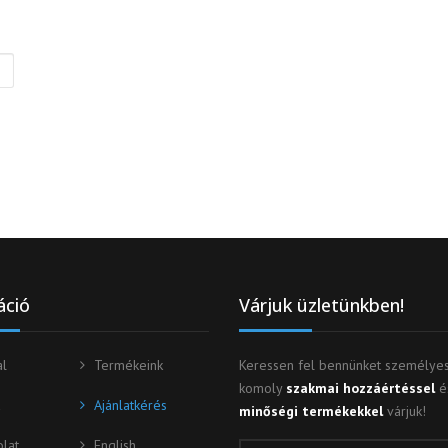
áció
Várjuk üzletünkben!
l
Termékeink
Keressen fel bennünket személyes
komoly
szakmai hozzáértéssel
é
Ajánlatkérés
minőségi termékekkel
várjuk!
lat
English