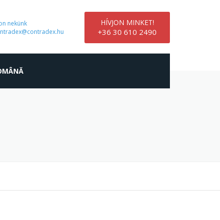
HÍVJON MINKET!
jon nekünk
+36 30 610 2490
ntradex@contradex.hu
OMÂNĂ