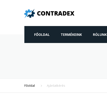
FŐOLDAL
TERMÉKEINK
RÓLUNK
HAJTÓMŰ
VILLANYMOTOR
TÖRPE HAJTÓMŰVES MOTOR
VENTILÁTOR
Főoldal
Ajánlatkérés
FREKVENCIAVÁLTÓ