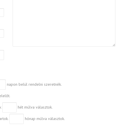
napon belül rendelni szeretnék.
lelőt.
ak
hét múlva választok.
artok.
hónap múlva választok.